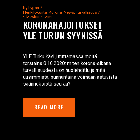
by
Lygas
Henkilökunta
,
Korona
,
News
,
Turvallisuus
9 lokakuun, 2020
KORONARAJOITUKSET
YLE TURUN SYYNISSÄ
YLE Turku kävi jututtamassa meitä
torstaina 8.10.2020: miten korona-aikana
turvallisuudesta on huolehdittu ja mitä
uusimmista, sunnuntaina voimaan astuvista
säännöksistä seuraa?
READ MORE