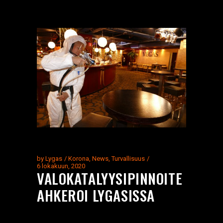
by
Lygas
Korona
,
News
,
Turvallisuus
6 lokakuun, 2020
VALOKATALYYSIPINNOITE
AHKEROI LYGASISSA